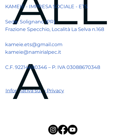
ALL
KAMEIE - IMPRESA SOCIALE - ETS
Sede: Solignano (PR)
Frazione Specchio, Località La Selva n.168
kameie.ets@gmail.com
kameie@namirialpec.it
A 
C.F. 92214690346 – P. IVA 03088670348
Informativa sulla Privacy