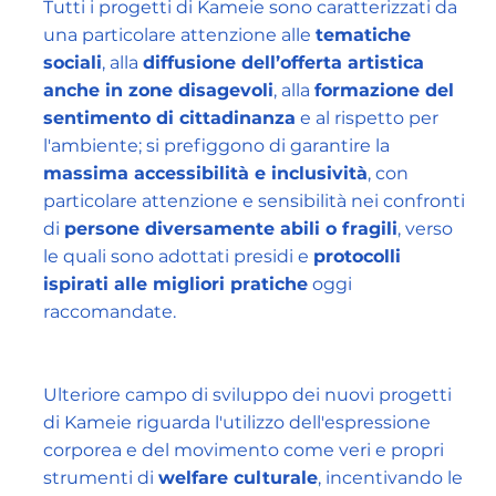
Tutti i progetti di Kameie sono caratterizzati da
una particolare attenzione alle
tematiche
sociali
, alla
diffusione dell’offerta artistica
anche in zone disagevoli
, alla
formazione del
sentimento di cittadinanza
e al rispetto per
l'ambiente; si prefiggono di garantire la
massima accessibilità e inclusività
, con
particolare attenzione e sensibilità nei confronti
di
persone diversamente abili o fragili
, verso
le quali sono adottati presidi e
protocolli
ispirati alle migliori pratiche
oggi
raccomandate.
Ulteriore campo di sviluppo dei nuovi progetti
di Kameie riguarda l'utilizzo dell'espressione
corporea e del movimento come veri e propri
strumenti di
welfare culturale
, incentivando le